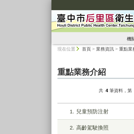
:::
機
:::
現在位置
首頁
>
業務資訊
>
重點業
重點業務介紹
共
4
筆資料，第
1
兒童預防注射
2
高齡駕駛換照