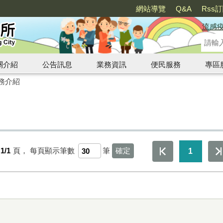
網站導覽
Q&A
Rss
流感
關介紹
公告訊息
業務資訊
便民服務
專區
務介紹
1/1
頁，
每頁顯示筆數
筆
1