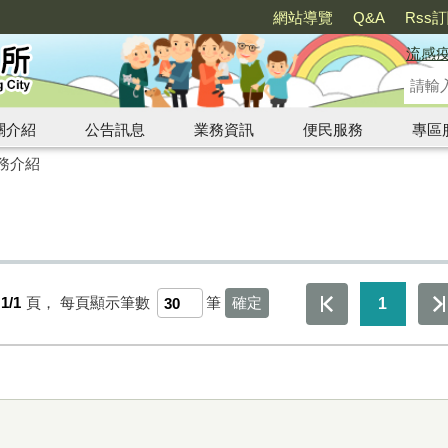
網站導覽
Q&A
Rss
流感
關介紹
公告訊息
業務資訊
便民服務
專區
務介紹
1/1
頁，
每頁顯示筆數
筆
1